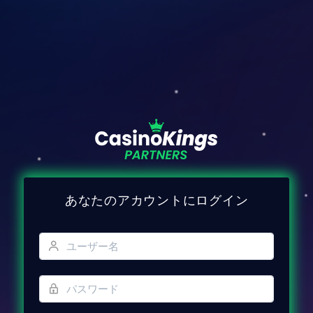
あなたのアカウントにログイン