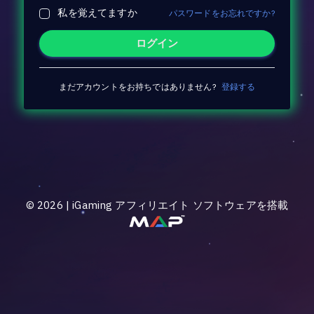
私を覚えてますか
パスワードをお忘れですか?
まだアカウントをお持ちではありません?
登録する
©
2026
|
iGaming アフィリエイト ソフトウェアを搭載