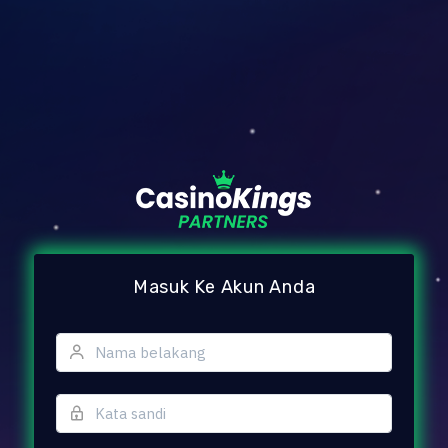
Masuk Ke Akun Anda