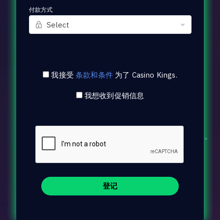
付款方式
Select
我接受
条款和条件
为了
Casino Kings
.
我想收到促销信息