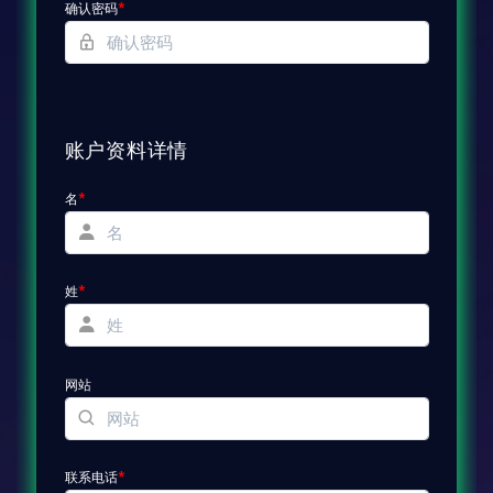
确认密码
*
账户资料详情
名
*
姓
*
网站
联系电话
*