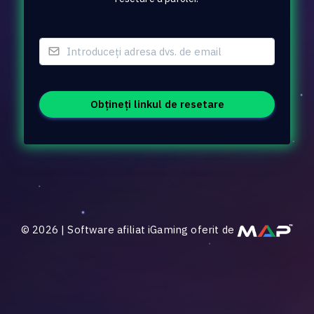
©
2026
|
Software afiliat iGaming oferit de